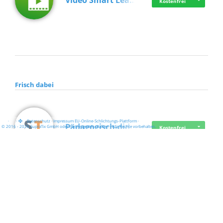
Video Smart Lea…
Kostenfrei
Frisch dabei
·
·
·
Datenschutz
·
Impressum
EU-Online-Schlichtungs-Plattform
·
Pädagogisch-did…
© 2016 - 2026 SupraTix GmbH oder Partnergesellschaften - Alle Rechte vorbehalten.
Kostenfrei
Mittelstand Dig…
Kostenfrei