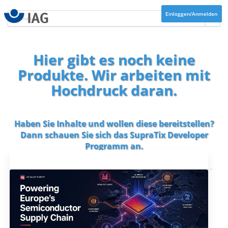
Einloggen/Anmelden
Hier gibt es noch keine
Produkte. Wir arbeiten mit
Hochdruck daran.
Haben Sie Inhalte und wollen diese bereitstellen?
Dann schauen Sie sich das
SupraTix Developer
Programm
an.
Aktuelles