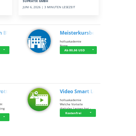
SUPRATIX GMBH
JUNI 6, 2026 | 3 MINUTEN LESEZEIT
n BWL
Meisterkursbegl…
holluakademie
None
Ab 80,66 USD
rottle…
Video Smart Lea…
g
holluakademie
bH
Welche Vorteile
ning
digitales Lernen hat - …
…
Kostenfrei