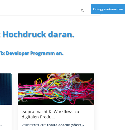
Einloggen/Anmelden
t Hochdruck daran.
ix Developer Programm
an.
.supra macht KI Workflows zu
digitalen Produ…
-
VERÖFFENTLICHT
TOBIAS GOECKE (GÖCKE) -