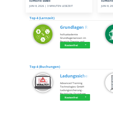
SUPRATI
SUPRATIX GMBH
JUNI 8, 
JUNI 8, 2026 | 3 MINUTEN LESEZEIT
Top 4 (Lernzeit)
Grundlagen Rein…
holluakademie
Grundlagenwissen im
Bereich Chemie und …
Kostenfrei
Top 4 (Buchungen)
Ladungssicherung
Advanced Training
Technologies GmbH
Ladungssicherung -
Rechtliche Grundlage…
Kostenfrei