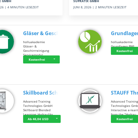
SUPRATIX GMBH
X GMBH
JUNI 8, 2026 | 2 MINUTEN LESEZEIT
2026 | 4 MINUTEN LESEZEIT
Gläser & Geschi…
Grundlage
holluakademie
holluakademie
Gläser- &
Grundlagen BWL
Geschirrreinigung
Kostenfrei
Servicemodul
Kostenfrei
Skillboard Schl…
STAUFF Th
Advanced Training
Advanced Trainin
Technologies GmbH
Technologies Gm
Skillboard Blended
Interactive e-lear
Learning: Hydrauliks…
from the "Hydrau
Ab 46,04 USD
Kostenfrei