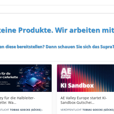
 keine Produkte. Wir arbeiten mi
en diese bereitstellen? Dann schauen Sie sich das
SupraT
AE Valley Europe startet KI-
ey für die Halbleiter-
Sandbox-Gutschei…
kette: Wa…
VERÖFFENTLICHT
TOBIAS GOECKE (GÖCKE) 
NTLICHT
TOBIAS GOECKE (GÖCKE) -