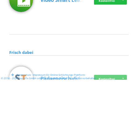
Video Smart Lea…
Kostenfrei
Frisch dabei
·
·
·
Datenschutz
·
Impressum
EU-Online-Schlichtungs-Plattform
·
Pädagogisch-did…
© 2016 - 2026 SupraTix GmbH oder Partnergesellschaften - Alle Rechte vorbehalten.
Kostenfrei
Mittelstand Dig…
Kostenfrei