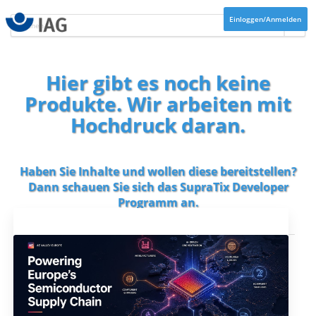
Einloggen/Anmelden
Hier gibt es noch keine
Produkte. Wir arbeiten mit
Hochdruck daran.
Haben Sie Inhalte und wollen diese bereitstellen?
Dann schauen Sie sich das
SupraTix Developer
Programm
an.
Aktuelles