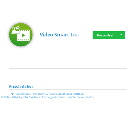
Video Smart Lea…
Kostenfrei
Frisch dabei
·
·
·
Datenschutz
·
Impressum
EU-Online-Schlichtungs-Plattform
·
© 2016 - 2026 SupraTix GmbH oder Partnergesellschaften - Alle Rechte vorbehalten.
Pädagogisch-did…
Kostenfrei