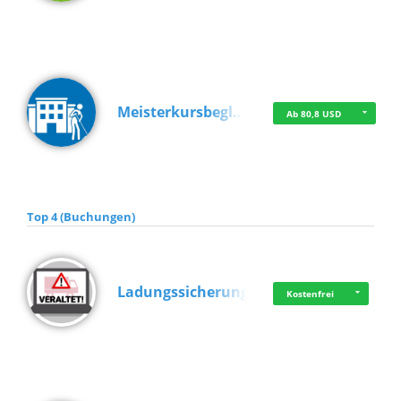
Meisterkursbegl…
Ab 80,8 USD
Top 4 (Buchungen)
Ladungssicherung
Kostenfrei