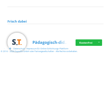
Frisch dabei
Pädagogisch-did…
Kostenfrei
·
·
·
Datenschutz
·
Impressum
EU-Online-Schlichtungs-Plattform
·
© 2016 - 2026 SupraTix GmbH oder Partnergesellschaften - Alle Rechte vorbehalten.
Mittelstand Dig…
Kostenfrei