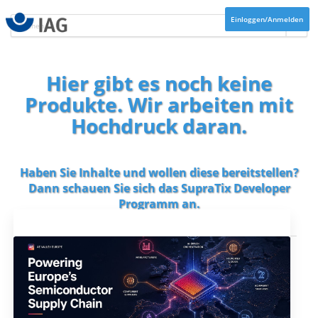
Einloggen/Anmelden
Hier gibt es noch keine
Produkte. Wir arbeiten mit
Hochdruck daran.
Haben Sie Inhalte und wollen diese bereitstellen?
Dann schauen Sie sich das
SupraTix Developer
Programm
an.
Aktuelles