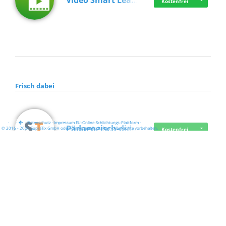
Video Smart Lea…
Kostenfrei
Frisch dabei
·
·
·
Datenschutz
·
Impressum
EU-Online-Schlichtungs-Plattform
·
Pädagogisch-did…
© 2016 - 2026 SupraTix GmbH oder Partnergesellschaften - Alle Rechte vorbehalten.
Kostenfrei
Mittelstand Dig…
Kostenfrei