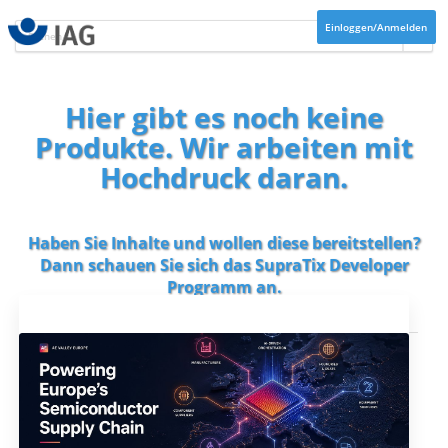
Einloggen/Anmelden
Hier gibt es noch keine
Produkte. Wir arbeiten mit
Hochdruck daran.
Haben Sie Inhalte und wollen diese bereitstellen?
Dann schauen Sie sich das
SupraTix Developer
Programm
an.
Aktuelles