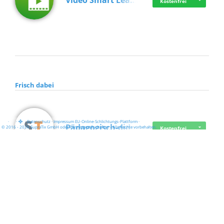
Video Smart Lea…
Kostenfrei
Frisch dabei
·
·
·
Datenschutz
·
Impressum
EU-Online-Schlichtungs-Plattform
·
Pädagogisch-did…
© 2016 - 2026 SupraTix GmbH oder Partnergesellschaften - Alle Rechte vorbehalten.
Kostenfrei
Mittelstand Dig…
Kostenfrei