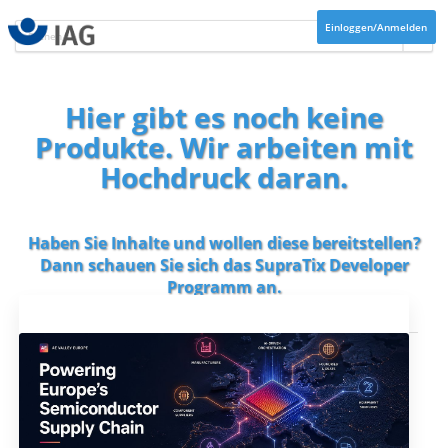
Einloggen/Anmelden
Hier gibt es noch keine
Produkte. Wir arbeiten mit
Hochdruck daran.
Haben Sie Inhalte und wollen diese bereitstellen?
Dann schauen Sie sich das
SupraTix Developer
Programm
an.
Aktuelles