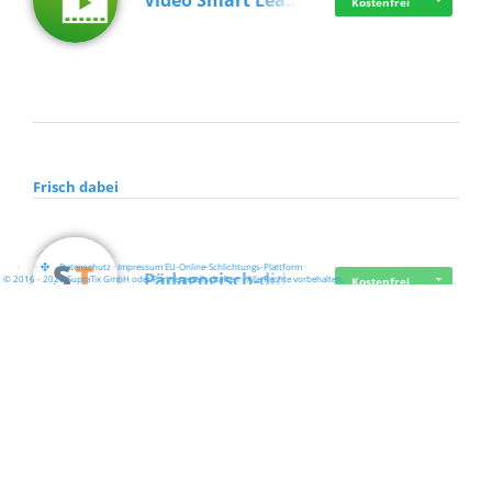
Video Smart Lea…
Kostenfrei
Frisch dabei
·
·
·
Datenschutz
·
Impressum
EU-Online-Schlichtungs-Plattform
·
Pädagogisch-did…
© 2016 - 2026 SupraTix GmbH oder Partnergesellschaften - Alle Rechte vorbehalten.
Kostenfrei
Mittelstand Dig…
Kostenfrei