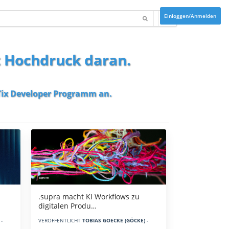
Einloggen/Anmelden
t Hochdruck daran.
ix Developer Programm
an.
.supra macht KI Workflows zu
digitalen Produ…
-
VERÖFFENTLICHT
TOBIAS GOECKE (GÖCKE) -