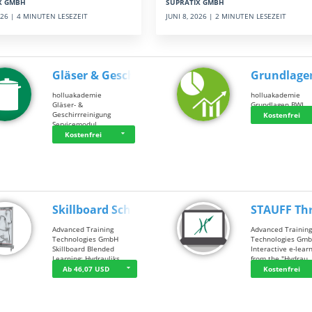
SUPRATIX GMBH
X GMBH
JUNI 8, 2026 | 2 MINUTEN LESEZEIT
2026 | 4 MINUTEN LESEZEIT
Gläser & Geschi…
Grundlage
holluakademie
holluakademie
Gläser- &
Grundlagen BWL
Geschirrreinigung
Kostenfrei
Servicemodul
Kostenfrei
Skillboard Schl…
STAUFF Th
Advanced Training
Advanced Trainin
Technologies GmbH
Technologies Gm
Skillboard Blended
Interactive e-lear
Learning: Hydrauliks…
from the "Hydrau
Ab 46,07 USD
Kostenfrei