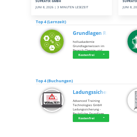
SUPRATI
SUPRATIX GMBH
JUNI 8, 
JUNI 8, 2026 | 3 MINUTEN LESEZEIT
Top 4 (Lernzeit)
Grundlagen Rein…
holluakademie
Grundlagenwissen im
Bereich Chemie und …
Kostenfrei
Top 4 (Buchungen)
Ladungssicherung
Advanced Training
Technologies GmbH
Ladungssicherung -
Rechtliche Grundlage…
Kostenfrei