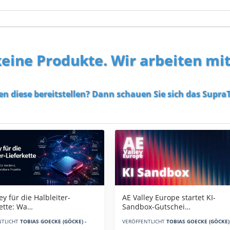
 keine Produkte. Wir arbeiten mi
en diese bereitstellen? Dann schauen Sie sich das
SupraT
AE Valley Europe startet KI-
ey für die Halbleiter-
Sandbox-Gutschei…
kette: Wa…
VERÖFFENTLICHT
TOBIAS GOECKE (GÖCKE) 
NTLICHT
TOBIAS GOECKE (GÖCKE) -