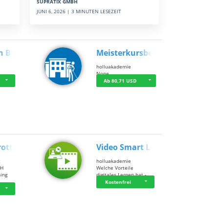
SUPRATIX GMBH
JUNI 6, 2026 | 3 MINUTEN LESEZEIT
n BWL
Meisterkursbegl…
holluakademie
None
Ab 80,71 USD
rottle…
Video Smart Lea…
g
holluakademie
bH
Welche Vorteile
ning
digitales Lernen hat - …
…
Kostenfrei