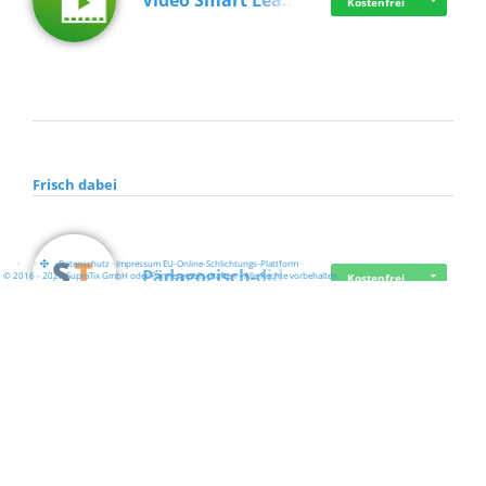
Video Smart Lea…
Kostenfrei
Frisch dabei
·
·
·
Datenschutz
·
Impressum
EU-Online-Schlichtungs-Plattform
·
Pädagogisch-did…
© 2016 - 2026 SupraTix GmbH oder Partnergesellschaften - Alle Rechte vorbehalten.
Kostenfrei
Mittelstand Dig…
Kostenfrei