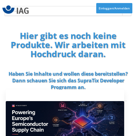
Einloggen/Anmelden
Hier gibt es noch keine
Produkte. Wir arbeiten mit
Hochdruck daran.
Haben Sie Inhalte und wollen diese bereitstellen?
Dann schauen Sie sich das
SupraTix Developer
Programm
an.
Aktuelles