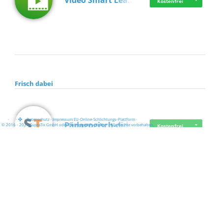
Video Smart Lea…
Kostenfrei
Frisch dabei
·
·
·
Datenschutz
·
Impressum
EU-Online-Schlichtungs-Plattform
·
Pädagogisch-did…
© 2016 - 2026 SupraTix GmbH oder Partnergesellschaften - Alle Rechte vorbehalten.
Kostenfrei
Mittelstand Dig…
Kostenfrei