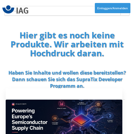
Einloggen/Anmelden
Hier gibt es noch keine
Produkte. Wir arbeiten mit
Hochdruck daran.
Haben Sie Inhalte und wollen diese bereitstellen?
Dann schauen Sie sich das
SupraTix Developer
Programm
an.
Aktuelles