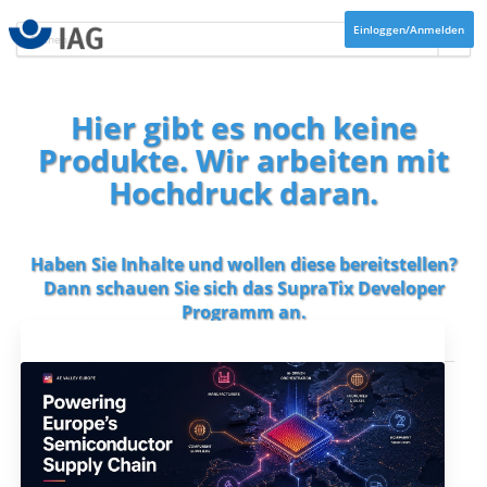
Einloggen/Anmelden
Hier gibt es noch keine
Produkte. Wir arbeiten mit
Hochdruck daran.
Haben Sie Inhalte und wollen diese bereitstellen?
Dann schauen Sie sich das
SupraTix Developer
Programm
an.
Aktuelles