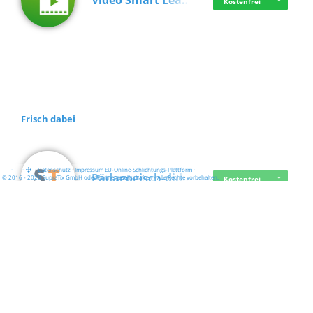
Video Smart Lea…
Kostenfrei
Frisch dabei
·
·
·
Datenschutz
·
Impressum
EU-Online-Schlichtungs-Plattform
·
Pädagogisch-did…
© 2016 - 2026 SupraTix GmbH oder Partnergesellschaften - Alle Rechte vorbehalten.
Kostenfrei
Mittelstand Dig…
Kostenfrei