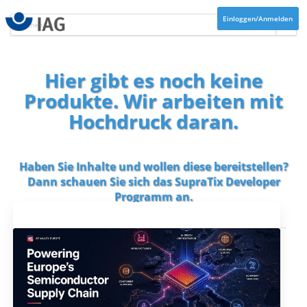
Einloggen/Anmelden
Hier gibt es noch keine
Produkte. Wir arbeiten mit
Hochdruck daran.
Haben Sie Inhalte und wollen diese bereitstellen?
Dann schauen Sie sich das
SupraTix Developer
Programm
an.
Aktuelles