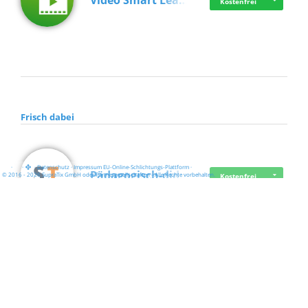
Video Smart Lea…
Kostenfrei
Frisch dabei
·
·
·
Datenschutz
·
Impressum
EU-Online-Schlichtungs-Plattform
·
Pädagogisch-did…
© 2016 - 2026 SupraTix GmbH oder Partnergesellschaften - Alle Rechte vorbehalten.
Kostenfrei
Mittelstand Dig…
Kostenfrei