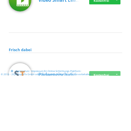
Video Smart Lea…
Kostenfrei
Frisch dabei
·
·
·
Datenschutz
·
Impressum
EU-Online-Schlichtungs-Plattform
·
Pädagogisch-did…
© 2016 - 2026 SupraTix GmbH oder Partnergesellschaften - Alle Rechte vorbehalten.
Kostenfrei
Mittelstand Dig…
Kostenfrei