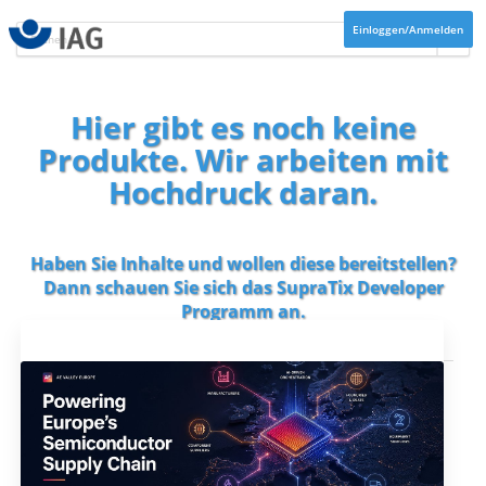
Einloggen/Anmelden
Hier gibt es noch keine
Produkte. Wir arbeiten mit
Hochdruck daran.
Haben Sie Inhalte und wollen diese bereitstellen?
Dann schauen Sie sich das
SupraTix Developer
Programm
an.
Aktuelles