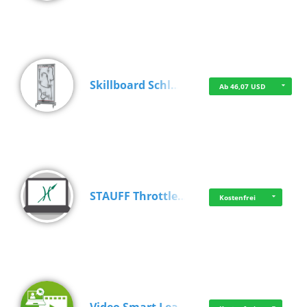
Skillboard Schl…
Ab 46,07 USD
STAUFF Throttle…
Kostenfrei