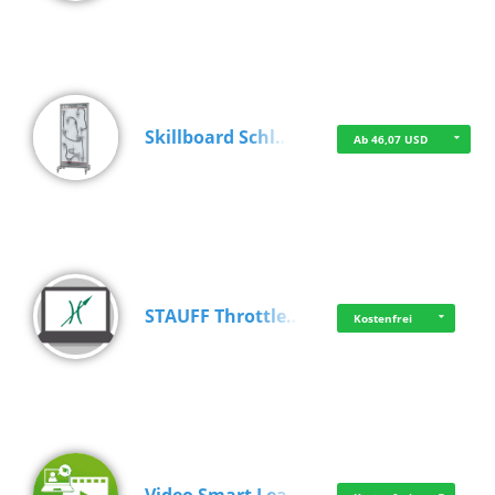
Skillboard Schl…
Ab 46,07 USD
STAUFF Throttle…
Kostenfrei