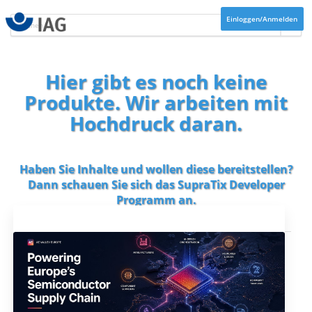
Einloggen/Anmelden
Hier gibt es noch keine
Produkte. Wir arbeiten mit
Hochdruck daran.
Haben Sie Inhalte und wollen diese bereitstellen?
Dann schauen Sie sich das
SupraTix Developer
Programm
an.
Aktuelles