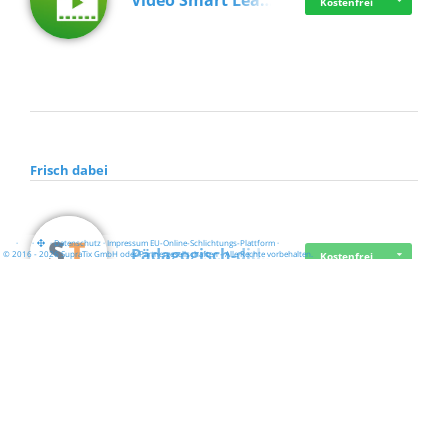
Video Smart Lea…
Kostenfrei
Frisch dabei
·
·
·
Datenschutz
·
Impressum
EU-Online-Schlichtungs-Plattform
·
Pädagogisch-did…
© 2016 - 2026 SupraTix GmbH oder Partnergesellschaften - Alle Rechte vorbehalten.
Kostenfrei
Mittelstand Dig…
Kostenfrei