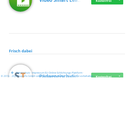
Video Smart Lea…
Kostenfrei
Frisch dabei
·
·
·
Datenschutz
·
Impressum
EU-Online-Schlichtungs-Plattform
·
Pädagogisch-did…
© 2016 - 2026 SupraTix GmbH oder Partnergesellschaften - Alle Rechte vorbehalten.
Kostenfrei
Mittelstand Dig…
Kostenfrei