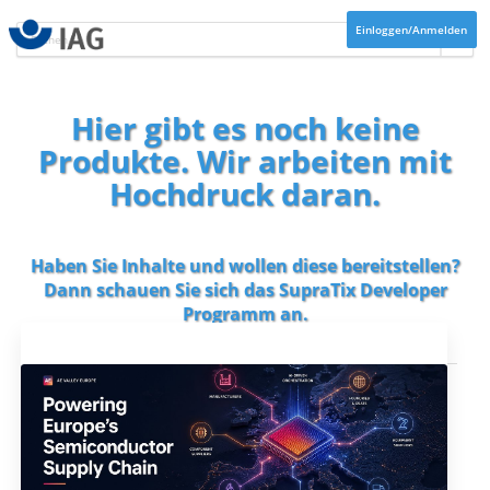
Einloggen/Anmelden
Hier gibt es noch keine
Produkte. Wir arbeiten mit
Hochdruck daran.
Haben Sie Inhalte und wollen diese bereitstellen?
Dann schauen Sie sich das
SupraTix Developer
Programm
an.
Aktuelles