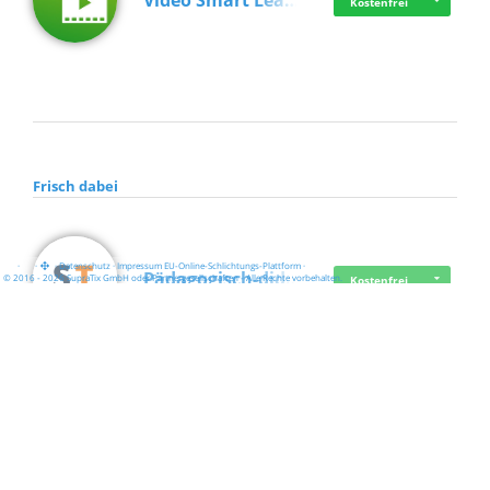
Video Smart Lea…
Kostenfrei
Frisch dabei
·
·
·
Datenschutz
·
Impressum
EU-Online-Schlichtungs-Plattform
·
Pädagogisch-did…
© 2016 - 2026 SupraTix GmbH oder Partnergesellschaften - Alle Rechte vorbehalten.
Kostenfrei
Mittelstand Dig…
Kostenfrei