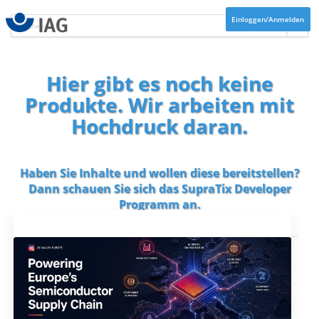
Einloggen/Anmelden
Hier gibt es noch keine
Produkte. Wir arbeiten mit
Hochdruck daran.
Haben Sie Inhalte und wollen diese bereitstellen?
Dann schauen Sie sich das
SupraTix Developer
Programm
an.
Aktuelles