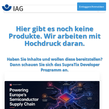
Einloggen/Anmelden
Hier gibt es noch keine
Produkte. Wir arbeiten mit
Hochdruck daran.
Haben Sie Inhalte und wollen diese bereitstellen?
Dann schauen Sie sich das
SupraTix Developer
Programm
an.
Aktuelles