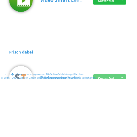
Video Smart Lea…
Kostenfrei
Frisch dabei
·
·
·
Datenschutz
·
Impressum
EU-Online-Schlichtungs-Plattform
·
Pädagogisch-did…
© 2016 - 2026 SupraTix GmbH oder Partnergesellschaften - Alle Rechte vorbehalten.
Kostenfrei
Mittelstand Dig…
Kostenfrei