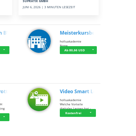
SUPRATIX GMBH
JUNI 6, 2026 | 3 MINUTEN LESEZEIT
n BWL
Meisterkursbegl…
holluakademie
None
Ab 80,66 USD
rottle…
Video Smart Lea…
g
holluakademie
bH
Welche Vorteile
ning
digitales Lernen hat - …
…
Kostenfrei