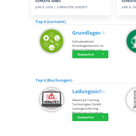
SUPRATI
SUPRATIX GMBH
JUNI 8, 
JUNI 8, 2026 | 3 MINUTEN LESEZEIT
Top 4 (Lernzeit)
Grundlagen Rein…
holluakademie
Grundlagenwissen im
Bereich Chemie und …
Kostenfrei
Top 4 (Buchungen)
Ladungssicherung
Advanced Training
Technologies GmbH
Ladungssicherung -
Rechtliche Grundlage…
Kostenfrei