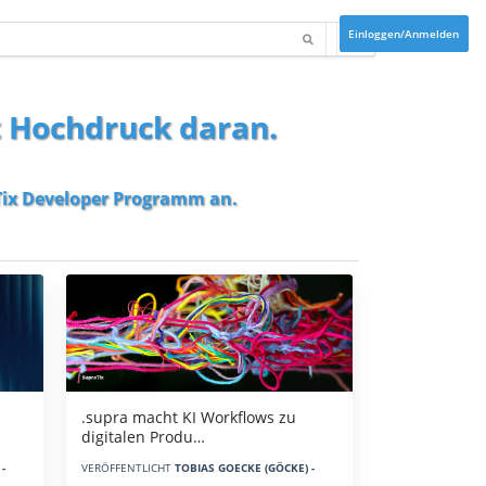
Einloggen/Anmelden
t Hochdruck daran.
ix Developer Programm
an.
.supra macht KI Workflows zu
digitalen Produ…
-
VERÖFFENTLICHT
TOBIAS GOECKE (GÖCKE) -