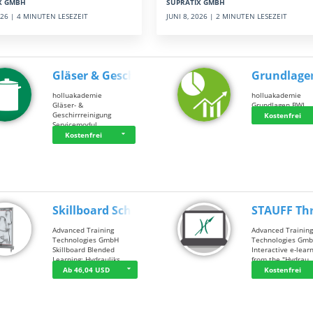
SUPRATIX GMBH
X GMBH
JUNI 8, 2026 | 2 MINUTEN LESEZEIT
2026 | 4 MINUTEN LESEZEIT
Gläser & Geschi…
Grundlage
holluakademie
holluakademie
Gläser- &
Grundlagen BWL
Geschirrreinigung
Kostenfrei
Servicemodul
Kostenfrei
Skillboard Schl…
STAUFF Th
Advanced Training
Advanced Trainin
Technologies GmbH
Technologies Gm
Skillboard Blended
Interactive e-lear
Learning: Hydrauliks…
from the "Hydrau
Ab 46,04 USD
Kostenfrei