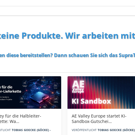
 keine Produkte. Wir arbeiten mi
en diese bereitstellen? Dann schauen Sie sich das
SupraT
AE Valley Europe startet KI-
ey für die Halbleiter-
Sandbox-Gutschei…
kette: Wa…
VERÖFFENTLICHT
TOBIAS GOECKE (GÖCKE) 
NTLICHT
TOBIAS GOECKE (GÖCKE) -