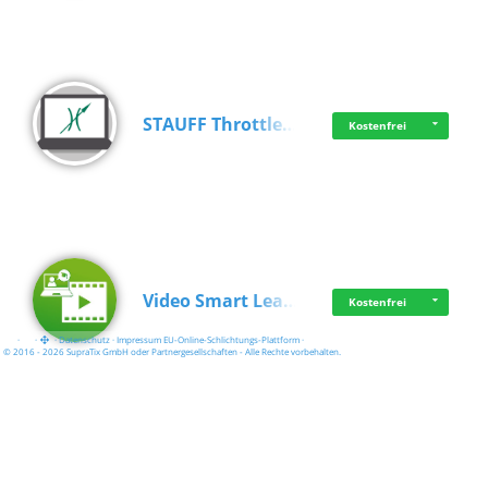
STAUFF Throttle…
Kostenfrei
Video Smart Lea…
Kostenfrei
·
·
·
Datenschutz
·
Impressum
EU-Online-Schlichtungs-Plattform
·
© 2016 - 2026 SupraTix GmbH oder Partnergesellschaften - Alle Rechte vorbehalten.
Frisch dabei