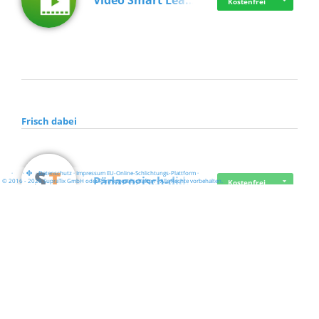
Video Smart Lea…
Kostenfrei
Frisch dabei
·
·
·
Datenschutz
·
Impressum
EU-Online-Schlichtungs-Plattform
·
Pädagogisch-did…
© 2016 - 2026 SupraTix GmbH oder Partnergesellschaften - Alle Rechte vorbehalten.
Kostenfrei
Mittelstand Dig…
Kostenfrei