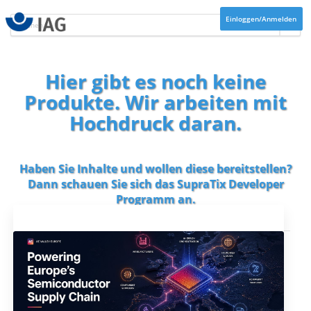
Einloggen/Anmelden
Hier gibt es noch keine
Produkte. Wir arbeiten mit
Hochdruck daran.
Haben Sie Inhalte und wollen diese bereitstellen?
Dann schauen Sie sich das
SupraTix Developer
Programm
an.
Aktuelles