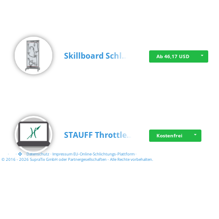
Skillboard Schl…
Ab 46,17 USD
STAUFF Throttle…
Kostenfrei
·
·
·
Datenschutz
·
Impressum
EU-Online-Schlichtungs-Plattform
·
© 2016 - 2026 SupraTix GmbH oder Partnergesellschaften - Alle Rechte vorbehalten.
Video Smart Lea…
Kostenfrei