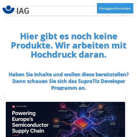
Einloggen/Anmelden
Hier gibt es noch keine
Produkte. Wir arbeiten mit
Hochdruck daran.
Haben Sie Inhalte und wollen diese bereitstellen?
Dann schauen Sie sich das
SupraTix Developer
Programm
an.
Aktuelles