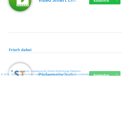
Video Smart Lea…
Kostenfrei
Frisch dabei
·
·
·
Datenschutz
·
Impressum
EU-Online-Schlichtungs-Plattform
·
Pädagogisch-did…
© 2016 - 2026 SupraTix GmbH oder Partnergesellschaften - Alle Rechte vorbehalten.
Kostenfrei
Mittelstand Dig…
Kostenfrei