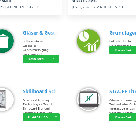
SUPRATIX GMBH
X GMBH
JUNI 8, 2026 | 2 MINUTEN LESEZEIT
2026 | 4 MINUTEN LESEZEIT
Gläser & Geschi…
Grundlage
holluakademie
holluakademie
Gläser- &
Grundlagen BWL
Geschirrreinigung
Kostenfrei
Servicemodul
Kostenfrei
Skillboard Schl…
STAUFF Th
Advanced Training
Advanced Trainin
Technologies GmbH
Technologies Gm
Skillboard Blended
Interactive e-lear
Learning: Hydrauliks…
from the "Hydrau
Ab 46,07 USD
Kostenfrei