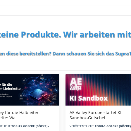
 keine Produkte. Wir arbeiten mi
en diese bereitstellen? Dann schauen Sie sich das
SupraT
AE Valley Europe startet KI-
ey für die Halbleiter-
Sandbox-Gutschei…
kette: Wa…
VERÖFFENTLICHT
TOBIAS GOECKE (GÖCKE) 
NTLICHT
TOBIAS GOECKE (GÖCKE) -