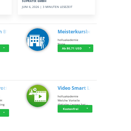
SUPRATIX GMBH
JUNI 6, 2026 | 3 MINUTEN LESEZEIT
n BWL
Meisterkursbegl…
holluakademie
None
Ab 80,71 USD
rottle…
Video Smart Lea…
g
holluakademie
bH
Welche Vorteile
ning
digitales Lernen hat - …
…
Kostenfrei