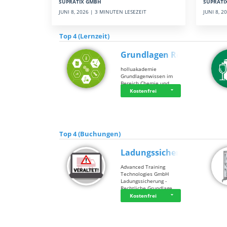
SUPRATI
SUPRATIX GMBH
JUNI 8, 
JUNI 8, 2026 | 3 MINUTEN LESEZEIT
Top 4 (Lernzeit)
Grundlagen Rein…
holluakademie
Grundlagenwissen im
Bereich Chemie und …
Kostenfrei
Top 4 (Buchungen)
Ladungssicherung
Advanced Training
Technologies GmbH
Ladungssicherung -
Rechtliche Grundlage…
Kostenfrei