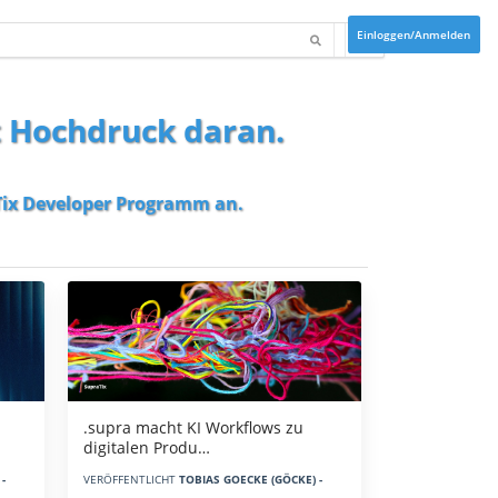
Einloggen/Anmelden
t Hochdruck daran.
ix Developer Programm
an.
.supra macht KI Workflows zu
digitalen Produ…
-
VERÖFFENTLICHT
TOBIAS GOECKE (GÖCKE) -