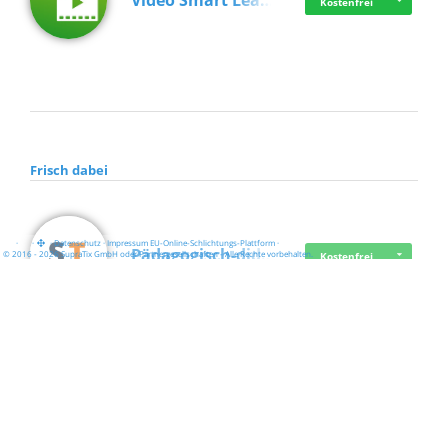
Video Smart Lea…
Kostenfrei
Frisch dabei
·
·
·
Datenschutz
·
Impressum
EU-Online-Schlichtungs-Plattform
·
Pädagogisch-did…
© 2016 - 2026 SupraTix GmbH oder Partnergesellschaften - Alle Rechte vorbehalten.
Kostenfrei
Mittelstand Dig…
Kostenfrei