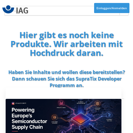
Einloggen/Anmelden
Hier gibt es noch keine
Produkte. Wir arbeiten mit
Hochdruck daran.
Haben Sie Inhalte und wollen diese bereitstellen?
Dann schauen Sie sich das
SupraTix Developer
Programm
an.
Aktuelles