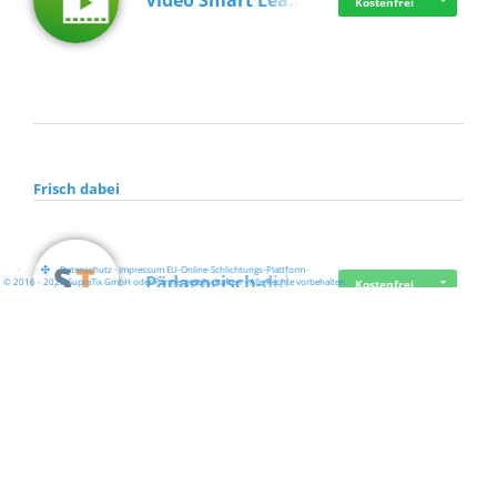
Video Smart Lea…
Kostenfrei
Frisch dabei
·
·
·
Datenschutz
·
Impressum
EU-Online-Schlichtungs-Plattform
·
Pädagogisch-did…
© 2016 - 2026 SupraTix GmbH oder Partnergesellschaften - Alle Rechte vorbehalten.
Kostenfrei
Mittelstand Dig…
Kostenfrei