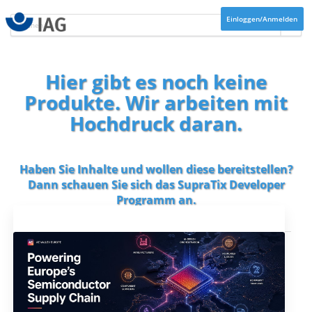
Einloggen/Anmelden
Hier gibt es noch keine
Produkte. Wir arbeiten mit
Hochdruck daran.
Haben Sie Inhalte und wollen diese bereitstellen?
Dann schauen Sie sich das
SupraTix Developer
Programm
an.
Aktuelles