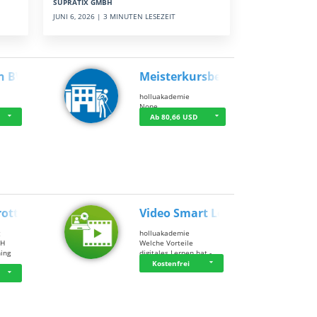
SUPRATIX GMBH
JUNI 6, 2026 | 3 MINUTEN LESEZEIT
n BWL
Meisterkursbegl…
holluakademie
None
Ab 80,66 USD
rottle…
Video Smart Lea…
g
holluakademie
bH
Welche Vorteile
ning
digitales Lernen hat - …
…
Kostenfrei