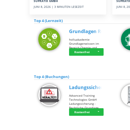
SUPRATI
SUPRATIX GMBH
JUNI 8, 
JUNI 8, 2026 | 3 MINUTEN LESEZEIT
Top 4 (Lernzeit)
Grundlagen Rein…
holluakademie
Grundlagenwissen im
Bereich Chemie und …
Kostenfrei
Top 4 (Buchungen)
Ladungssicherung
Advanced Training
Technologies GmbH
Ladungssicherung -
Rechtliche Grundlage…
Kostenfrei