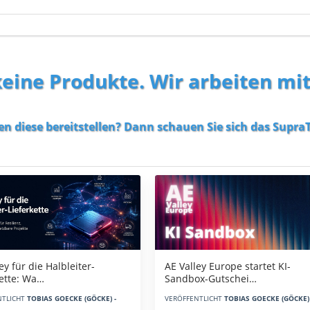
 keine Produkte. Wir arbeiten mi
en diese bereitstellen? Dann schauen Sie sich das
SupraT
AE Valley Europe startet KI-
ey für die Halbleiter-
Sandbox-Gutschei…
kette: Wa…
VERÖFFENTLICHT
TOBIAS GOECKE (GÖCKE) 
NTLICHT
TOBIAS GOECKE (GÖCKE) -