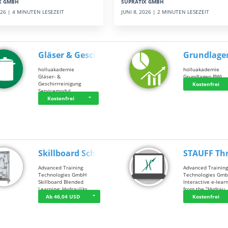
SUPRATIX GMBH
X GMBH
JUNI 8, 2026 | 2 MINUTEN LESEZEIT
2026 | 4 MINUTEN LESEZEIT
Gläser & Geschi…
Grundlage
holluakademie
holluakademie
Gläser- &
Grundlagen BWL
Geschirrreinigung
Kostenfrei
Servicemodul
Kostenfrei
Skillboard Schl…
STAUFF Th
Advanced Training
Advanced Trainin
Technologies GmbH
Technologies Gm
Skillboard Blended
Interactive e-lear
Learning: Hydrauliks…
from the "Hydrau
Ab 46,04 USD
Kostenfrei