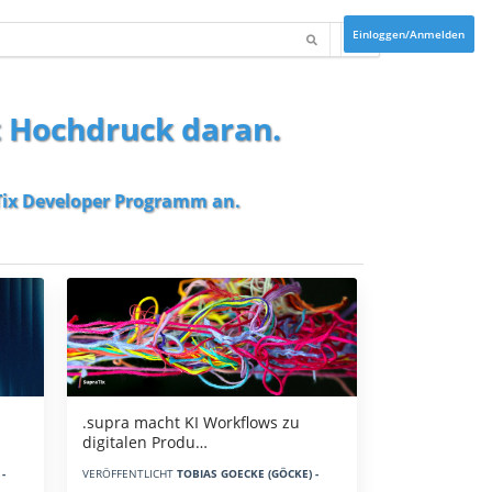
Einloggen/Anmelden
t Hochdruck daran.
ix Developer Programm
an.
.supra macht KI Workflows zu
digitalen Produ…
-
VERÖFFENTLICHT
TOBIAS GOECKE (GÖCKE) -