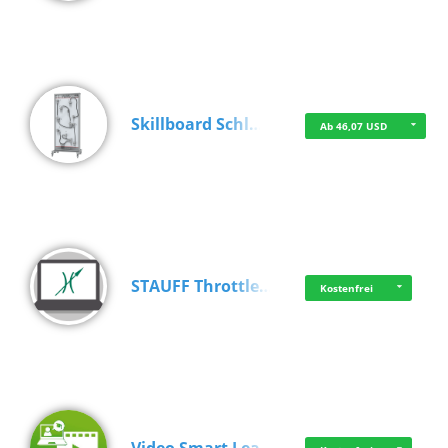
Skillboard Schl…
Ab 46,07 USD
STAUFF Throttle…
Kostenfrei