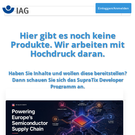
Einloggen/Anmelden
Hier gibt es noch keine
Produkte. Wir arbeiten mit
Hochdruck daran.
Haben Sie Inhalte und wollen diese bereitstellen?
Dann schauen Sie sich das
SupraTix Developer
Programm
an.
Aktuelles