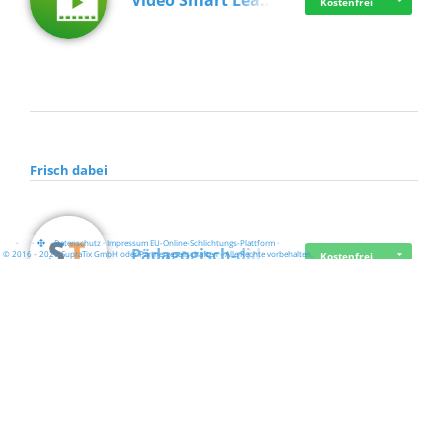
Video Smart Lea…
Kostenfrei
Frisch dabei
·
·
·
Datenschutz
·
Impressum
EU-Online-Schlichtungs-Plattform
·
Pädagogisch-did…
© 2016 - 2026 SupraTix GmbH oder Partnergesellschaften - Alle Rechte vorbehalten.
Kostenfrei
Mittelstand Dig…
Kostenfrei