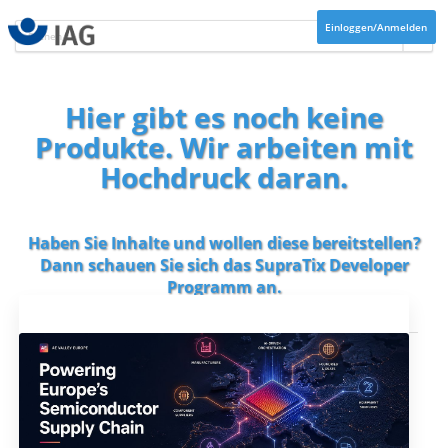
Einloggen/Anmelden
Hier gibt es noch keine
Produkte. Wir arbeiten mit
Hochdruck daran.
Haben Sie Inhalte und wollen diese bereitstellen?
Dann schauen Sie sich das
SupraTix Developer
Programm
an.
Aktuelles