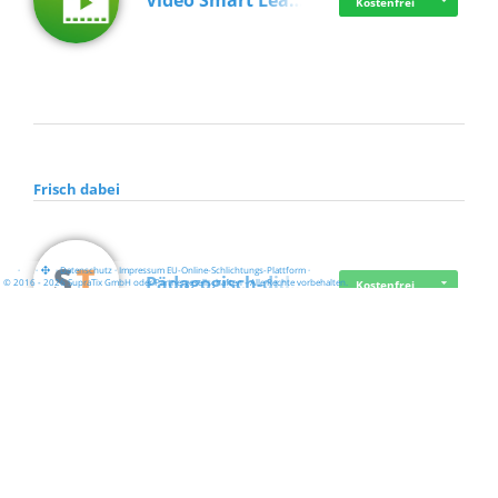
Video Smart Lea…
Kostenfrei
Frisch dabei
·
·
·
Datenschutz
·
Impressum
EU-Online-Schlichtungs-Plattform
·
Pädagogisch-did…
© 2016 - 2026 SupraTix GmbH oder Partnergesellschaften - Alle Rechte vorbehalten.
Kostenfrei
Mittelstand Dig…
Kostenfrei