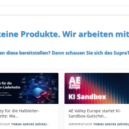
 keine Produkte. Wir arbeiten mi
en diese bereitstellen? Dann schauen Sie sich das
SupraT
AE Valley Europe startet KI-
ey für die Halbleiter-
Sandbox-Gutschei…
kette: Wa…
VERÖFFENTLICHT
TOBIAS GOECKE (GÖCKE) 
NTLICHT
TOBIAS GOECKE (GÖCKE) -