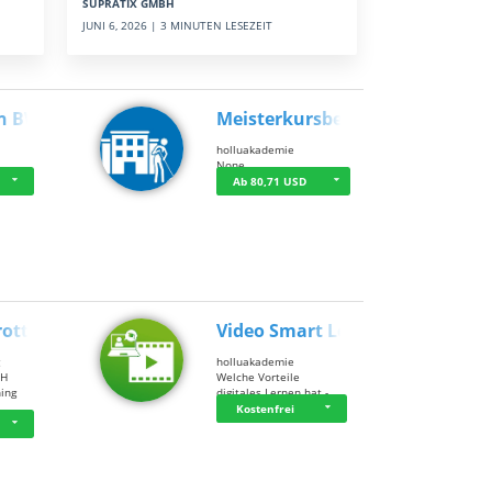
SUPRATIX GMBH
JUNI 6, 2026 | 3 MINUTEN LESEZEIT
n BWL
Meisterkursbegl…
holluakademie
None
Ab 80,71 USD
rottle…
Video Smart Lea…
g
holluakademie
bH
Welche Vorteile
ning
digitales Lernen hat - …
…
Kostenfrei