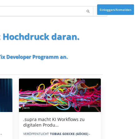
Einloggen/Anmelden
t Hochdruck daran.
ix Developer Programm
an.
.supra macht KI Workflows zu
digitalen Produ…
-
VERÖFFENTLICHT
TOBIAS GOECKE (GÖCKE) -