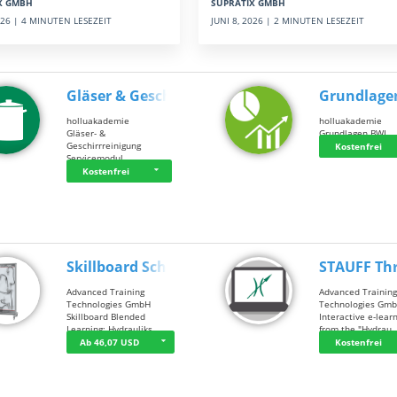
SUPRATIX GMBH
X GMBH
JUNI 8, 2026 | 2 MINUTEN LESEZEIT
2026 | 4 MINUTEN LESEZEIT
Gläser & Geschi…
Grundlage
holluakademie
holluakademie
Gläser- &
Grundlagen BWL
Geschirrreinigung
Kostenfrei
Servicemodul
Kostenfrei
Skillboard Schl…
STAUFF Th
Advanced Training
Advanced Trainin
Technologies GmbH
Technologies Gm
Skillboard Blended
Interactive e-lear
Learning: Hydrauliks…
from the "Hydrau
Ab 46,07 USD
Kostenfrei