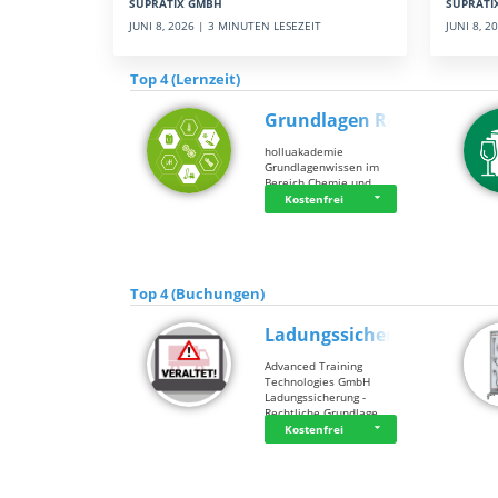
SUPRATI
SUPRATIX GMBH
JUNI 8, 
JUNI 8, 2026 | 3 MINUTEN LESEZEIT
Top 4 (Lernzeit)
Grundlagen Rein…
holluakademie
Grundlagenwissen im
Bereich Chemie und …
Kostenfrei
Top 4 (Buchungen)
Ladungssicherung
Advanced Training
Technologies GmbH
Ladungssicherung -
Rechtliche Grundlage…
Kostenfrei