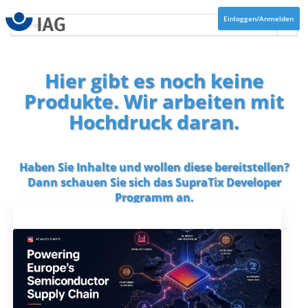
Einloggen/Anmelden
Hier gibt es noch keine
Produkte. Wir arbeiten mit
Hochdruck daran.
Haben Sie Inhalte und wollen diese bereitstellen?
Dann schauen Sie sich das
SupraTix Developer
Programm
an.
Aktuelles