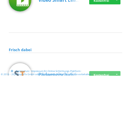
Video Smart Lea…
Kostenfrei
Frisch dabei
·
·
·
Datenschutz
·
Impressum
EU-Online-Schlichtungs-Plattform
·
Pädagogisch-did…
© 2016 - 2026 SupraTix GmbH oder Partnergesellschaften - Alle Rechte vorbehalten.
Kostenfrei
Mittelstand Dig…
Kostenfrei