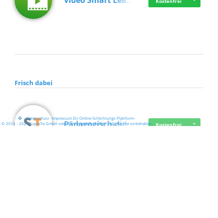
Video Smart Lea…
Kostenfrei
Frisch dabei
·
·
·
Datenschutz
·
Impressum
EU-Online-Schlichtungs-Plattform
·
Pädagogisch-did…
© 2016 - 2026 SupraTix GmbH oder Partnergesellschaften - Alle Rechte vorbehalten.
Kostenfrei
Mittelstand Dig…
Kostenfrei