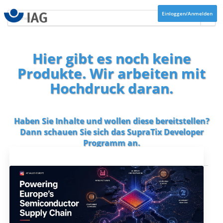
Einloggen/Anmelden
Hier gibt es noch keine
Produkte. Wir arbeiten mit
Hochdruck daran.
Haben Sie Inhalte und wollen diese bereitstellen?
Dann schauen Sie sich das
SupraTix Developer
Programm
an.
Aktuelles