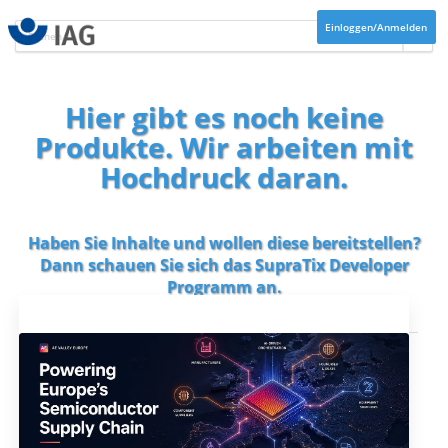
Einloggen/Anmelden
Hier gibt es noch keine
Produkte. Wir arbeiten mit
Hochdruck daran.
Haben Sie Inhalte und wollen diese bereitstellen?
Dann schauen Sie sich das
SupraTix Developer
Programm
an.
Aktuelles