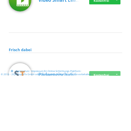
Video Smart Lea…
Kostenfrei
Frisch dabei
·
·
·
Datenschutz
·
Impressum
EU-Online-Schlichtungs-Plattform
·
Pädagogisch-did…
© 2016 - 2026 SupraTix GmbH oder Partnergesellschaften - Alle Rechte vorbehalten.
Kostenfrei
Mittelstand Dig…
Kostenfrei