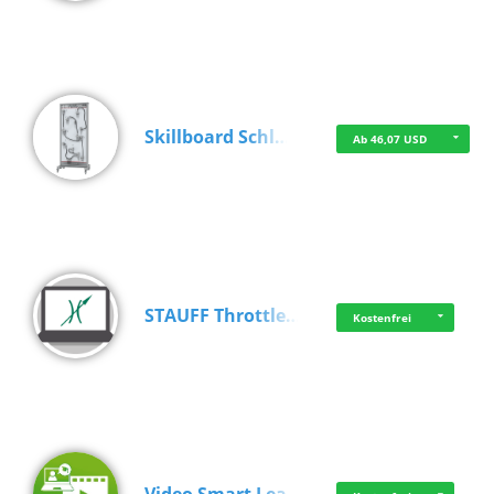
Skillboard Schl…
Ab 46,07 USD
STAUFF Throttle…
Kostenfrei