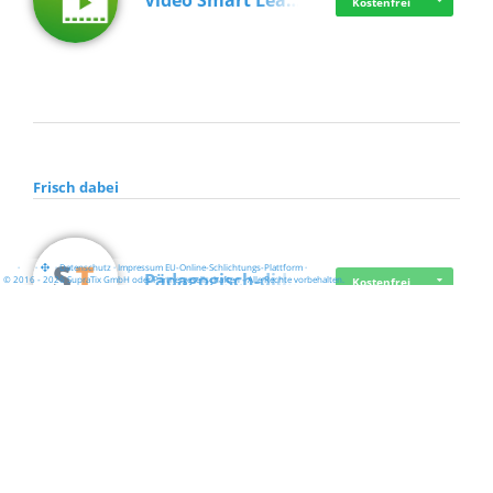
Video Smart Lea…
Kostenfrei
Frisch dabei
·
·
·
Datenschutz
·
Impressum
EU-Online-Schlichtungs-Plattform
·
Pädagogisch-did…
© 2016 - 2026 SupraTix GmbH oder Partnergesellschaften - Alle Rechte vorbehalten.
Kostenfrei
Mittelstand Dig…
Kostenfrei