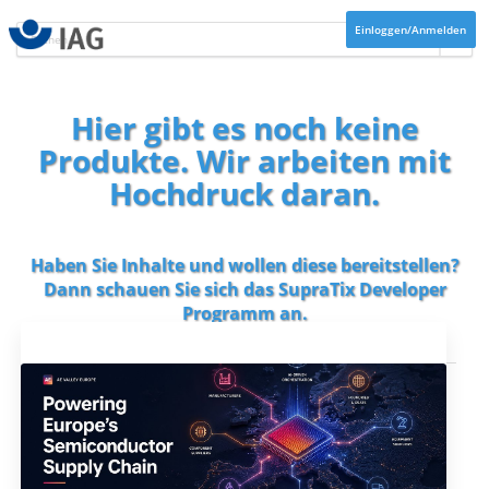
Einloggen/Anmelden
Hier gibt es noch keine
Produkte. Wir arbeiten mit
Hochdruck daran.
Haben Sie Inhalte und wollen diese bereitstellen?
Dann schauen Sie sich das
SupraTix Developer
Programm
an.
Aktuelles