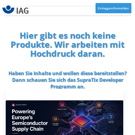
Einloggen/Anmelden
Hier gibt es noch keine
Produkte. Wir arbeiten mit
Hochdruck daran.
Haben Sie Inhalte und wollen diese bereitstellen?
Dann schauen Sie sich das
SupraTix Developer
Programm
an.
Aktuelles