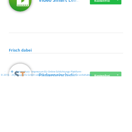
Video Smart Lea…
Kostenfrei
Frisch dabei
·
·
·
Datenschutz
·
Impressum
EU-Online-Schlichtungs-Plattform
·
Pädagogisch-did…
© 2016 - 2026 SupraTix GmbH oder Partnergesellschaften - Alle Rechte vorbehalten.
Kostenfrei
Mittelstand Dig…
Kostenfrei