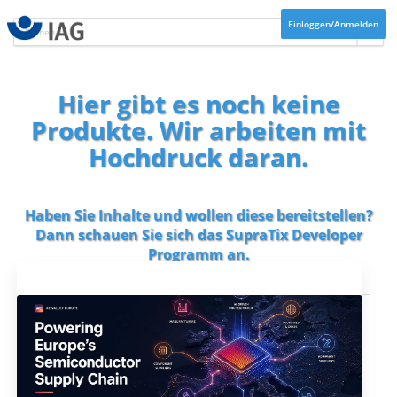
Einloggen/Anmelden
Hier gibt es noch keine
Produkte. Wir arbeiten mit
Hochdruck daran.
Haben Sie Inhalte und wollen diese bereitstellen?
Dann schauen Sie sich das
SupraTix Developer
Programm
an.
Aktuelles