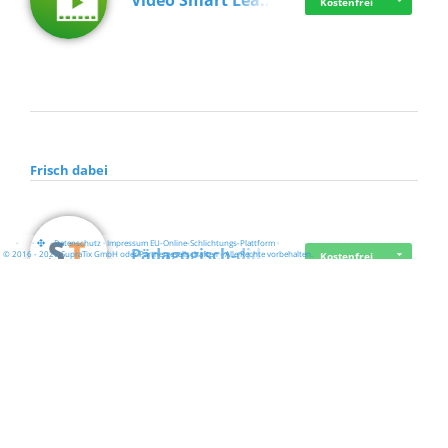
Video Smart Lea…
Kostenfrei
Frisch dabei
·
·
·
Datenschutz
·
Impressum
EU-Online-Schlichtungs-Plattform
·
Pädagogisch-did…
© 2016 - 2026 SupraTix GmbH oder Partnergesellschaften - Alle Rechte vorbehalten.
Kostenfrei
Mittelstand Dig…
Kostenfrei