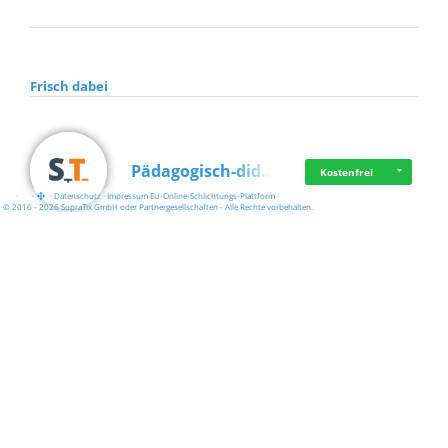
Frisch dabei
Pädagogisch-did…
Kostenfrei
·
·
·
Datenschutz
·
Impressum
EU-Online-Schlichtungs-Plattform
·
© 2016 - 2026 SupraTix GmbH oder Partnergesellschaften - Alle Rechte vorbehalten.
Mittelstand Dig…
Kostenfrei