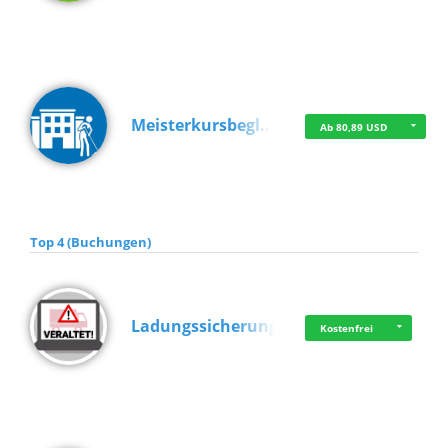
Meisterkursbegl…
Ab 80,89 USD
Top 4 (Buchungen)
Ladungssicherung
Kostenfrei