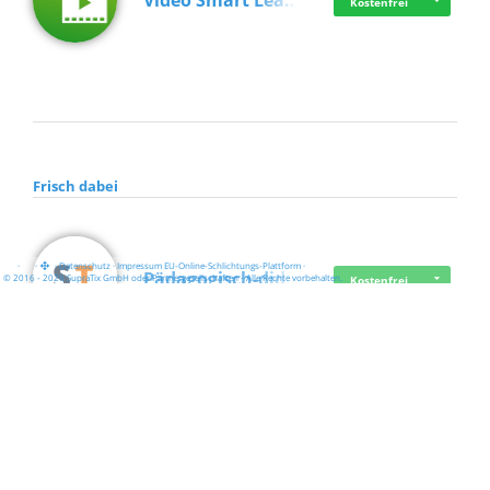
Video Smart Lea…
Kostenfrei
Frisch dabei
·
·
·
Datenschutz
·
Impressum
EU-Online-Schlichtungs-Plattform
·
Pädagogisch-did…
© 2016 - 2026 SupraTix GmbH oder Partnergesellschaften - Alle Rechte vorbehalten.
Kostenfrei
Mittelstand Dig…
Kostenfrei