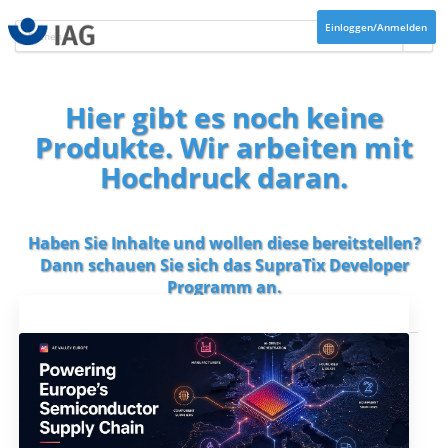
Einloggen/Anmelden
Hier gibt es noch keine
Produkte. Wir arbeiten mit
Hochdruck daran.
Haben Sie Inhalte und wollen diese bereitstellen?
Dann schauen Sie sich das
SupraTix Developer
Programm
an.
Aktuelles