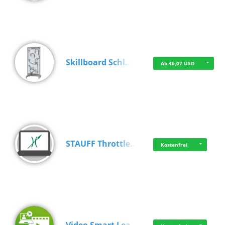
Skillboard Schl…
Ab 46,07 USD
STAUFF Throttle…
Kostenfrei