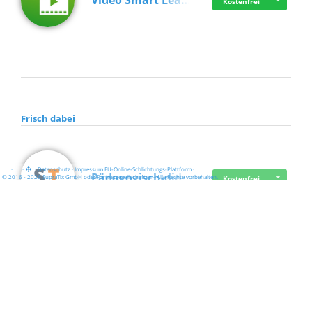
Video Smart Lea…
Kostenfrei
Frisch dabei
·
·
·
Datenschutz
·
Impressum
EU-Online-Schlichtungs-Plattform
·
Pädagogisch-did…
© 2016 - 2026 SupraTix GmbH oder Partnergesellschaften - Alle Rechte vorbehalten.
Kostenfrei
Mittelstand Dig…
Kostenfrei