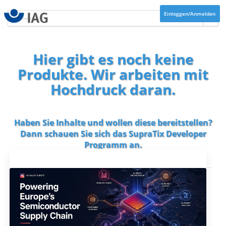
Einloggen/Anmelden
Hier gibt es noch keine
Produkte. Wir arbeiten mit
Hochdruck daran.
Haben Sie Inhalte und wollen diese bereitstellen?
Dann schauen Sie sich das
SupraTix Developer
Programm
an.
Aktuelles