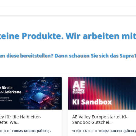
 keine Produkte. Wir arbeiten mi
en diese bereitstellen? Dann schauen Sie sich das
SupraT
AE Valley Europe startet KI-
ey für die Halbleiter-
Sandbox-Gutschei…
kette: Wa…
VERÖFFENTLICHT
TOBIAS GOECKE (GÖCKE) 
NTLICHT
TOBIAS GOECKE (GÖCKE) -