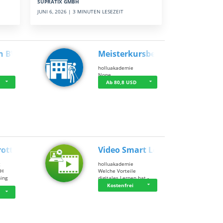
SUPRATIX GMBH
JUNI 6, 2026 | 3 MINUTEN LESEZEIT
n BWL
Meisterkursbegl…
holluakademie
None
Ab 80,8 USD
rottle…
Video Smart Lea…
g
holluakademie
bH
Welche Vorteile
ning
digitales Lernen hat - …
…
Kostenfrei