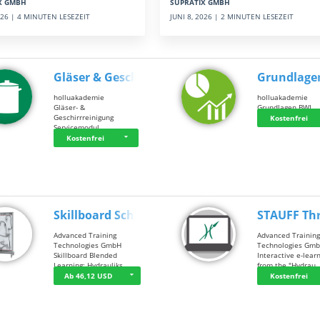
SUPRATIX GMBH
X GMBH
JUNI 8, 2026 | 2 MINUTEN LESEZEIT
2026 | 4 MINUTEN LESEZEIT
Gläser & Geschi…
Grundlage
holluakademie
holluakademie
Gläser- &
Grundlagen BWL
Geschirrreinigung
Kostenfrei
Servicemodul
Kostenfrei
Skillboard Schl…
STAUFF Th
Advanced Training
Advanced Trainin
Technologies GmbH
Technologies Gm
Skillboard Blended
Interactive e-lear
Learning: Hydrauliks…
from the "Hydrau
Ab 46,12 USD
Kostenfrei