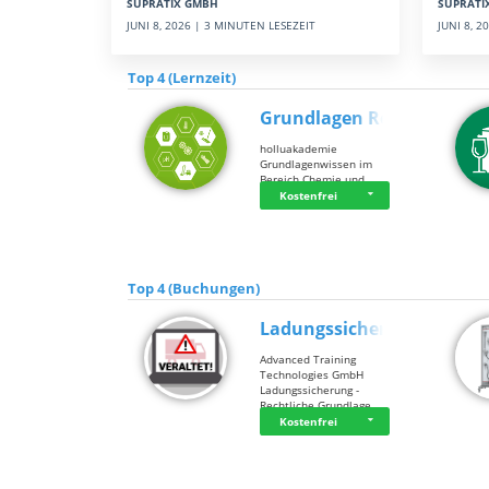
SUPRATI
SUPRATIX GMBH
JUNI 8, 
JUNI 8, 2026 | 3 MINUTEN LESEZEIT
Top 4 (Lernzeit)
Grundlagen Rein…
holluakademie
Grundlagenwissen im
Bereich Chemie und …
Kostenfrei
Top 4 (Buchungen)
Ladungssicherung
Advanced Training
Technologies GmbH
Ladungssicherung -
Rechtliche Grundlage…
Kostenfrei