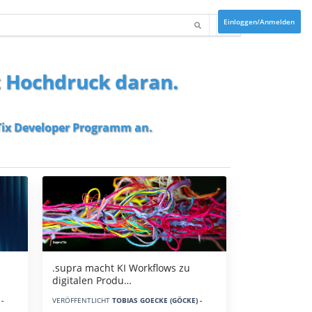
Einloggen/Anmelden
t Hochdruck daran.
ix Developer Programm
an.
.supra macht KI Workflows zu
digitalen Produ…
-
VERÖFFENTLICHT
TOBIAS GOECKE (GÖCKE) -