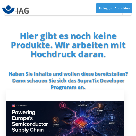
Einloggen/Anmelden
Hier gibt es noch keine
Produkte. Wir arbeiten mit
Hochdruck daran.
Haben Sie Inhalte und wollen diese bereitstellen?
Dann schauen Sie sich das
SupraTix Developer
Programm
an.
Aktuelles