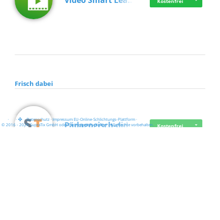
Video Smart Lea…
Kostenfrei
Frisch dabei
·
·
·
Datenschutz
·
Impressum
EU-Online-Schlichtungs-Plattform
·
Pädagogisch-did…
© 2016 - 2026 SupraTix GmbH oder Partnergesellschaften - Alle Rechte vorbehalten.
Kostenfrei
Mittelstand Dig…
Kostenfrei