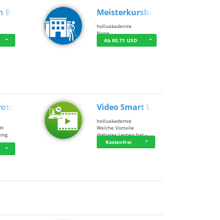
n BWL
Meisterkursbegl…
holluakademie
None
Ab 80,71 USD
rottle…
Video Smart Lea…
g
holluakademie
bH
Welche Vorteile
ning
digitales Lernen hat - …
…
Kostenfrei