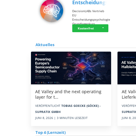
Entscheidungsps…
DecisionLABs Vertrieb
EU
Entscheidungspsychologie
Grundlagenkurs…
Kostenfrei
Aktuelles
AE Vall
AE Valley and the next operating
Liefer
layer for t…
VERÖFFE
VERÖFFENTLICHT
TOBIAS GOECKE (GÖCKE) -
SUPRATI
SUPRATIX GMBH
JUNI 8, 
JUNI 8, 2026 | 3 MINUTEN LESEZEIT
Top 4 (Lernzeit)