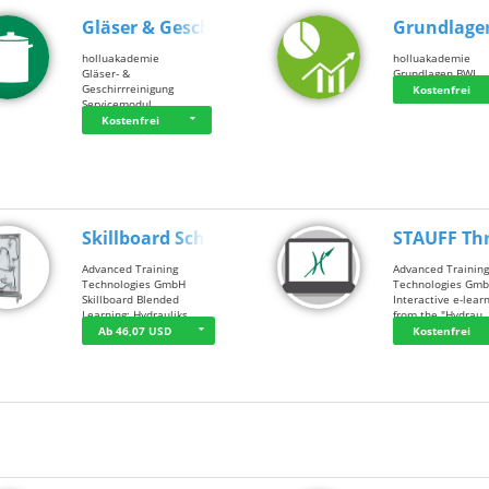
Gläser & Geschi…
Grundlage
holluakademie
holluakademie
Gläser- &
Grundlagen BWL
Geschirrreinigung
Kostenfrei
Servicemodul
Kostenfrei
Skillboard Schl…
STAUFF Th
Advanced Training
Advanced Trainin
Technologies GmbH
Technologies Gm
Skillboard Blended
Interactive e-lear
Learning: Hydrauliks…
from the "Hydrau
Ab 46,07 USD
Kostenfrei