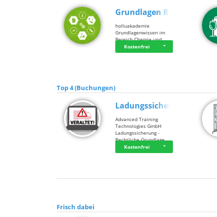
Grundlagen Rein…
holluakademie
Grundlagenwissen im
Bereich Chemie und …
Kostenfrei
Top 4 (Buchungen)
Ladungssicherung
Advanced Training
Technologies GmbH
Ladungssicherung -
Rechtliche Grundlage…
Kostenfrei
Frisch dabei