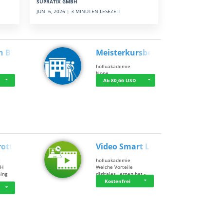
SUPRATIX GMBH
JUNI 6, 2026 | 3 MINUTEN LESEZEIT
n BWL
Meisterkursbegl…
holluakademie
None
Ab 80,66 USD
rottle…
Video Smart Lea…
g
holluakademie
bH
Welche Vorteile
ning
digitales Lernen hat - …
…
Kostenfrei