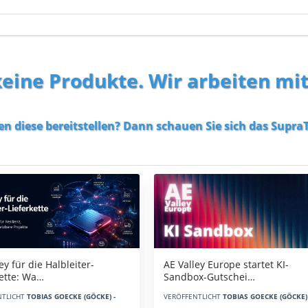
 keine Produkte. Wir arbeiten mi
en diese bereitstellen? Dann schauen Sie sich das
SupraT
AE Valley Europe startet KI-
ey für die Halbleiter-
Sandbox-Gutschei…
kette: Wa…
VERÖFFENTLICHT
TOBIAS GOECKE (GÖCKE) 
NTLICHT
TOBIAS GOECKE (GÖCKE) -