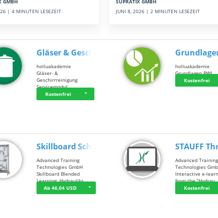
SUPRATIX GMBH
X GMBH
JUNI 8, 2026 | 2 MINUTEN LESEZEIT
2026 | 4 MINUTEN LESEZEIT
Gläser & Geschi…
Grundlage
holluakademie
holluakademie
Gläser- &
Grundlagen BWL
Geschirrreinigung
Kostenfrei
Servicemodul
Kostenfrei
Skillboard Schl…
STAUFF Th
Advanced Training
Advanced Trainin
Technologies GmbH
Technologies Gm
Skillboard Blended
Interactive e-lear
Learning: Hydrauliks…
from the "Hydrau
Ab 46,04 USD
Kostenfrei