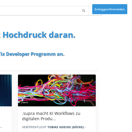
Einloggen/Anmelden
t Hochdruck daran.
ix Developer Programm
an.
.supra macht KI Workflows zu
digitalen Produ…
-
VERÖFFENTLICHT
TOBIAS GOECKE (GÖCKE) -