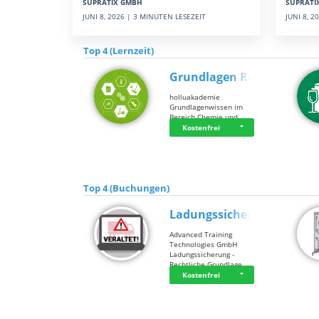
SUPRATI
SUPRATIX GMBH
JUNI 8, 
JUNI 8, 2026 | 3 MINUTEN LESEZEIT
Top 4 (Lernzeit)
Grundlagen Rein…
holluakademie
Grundlagenwissen im
Bereich Chemie und …
Kostenfrei
Top 4 (Buchungen)
Ladungssicherung
Advanced Training
Technologies GmbH
Ladungssicherung -
Rechtliche Grundlage…
Kostenfrei