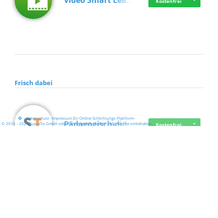
Video Smart Lea…
Kostenfrei
Frisch dabei
·
·
·
Datenschutz
·
Impressum
EU-Online-Schlichtungs-Plattform
·
Pädagogisch-did…
© 2016 - 2026 SupraTix GmbH oder Partnergesellschaften - Alle Rechte vorbehalten.
Kostenfrei
Mittelstand Dig…
Kostenfrei