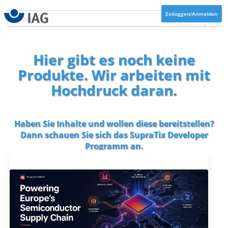
Einloggen/Anmelden
Hier gibt es noch keine
Produkte. Wir arbeiten mit
Hochdruck daran.
Haben Sie Inhalte und wollen diese bereitstellen?
Dann schauen Sie sich das
SupraTix Developer
Programm
an.
Aktuelles