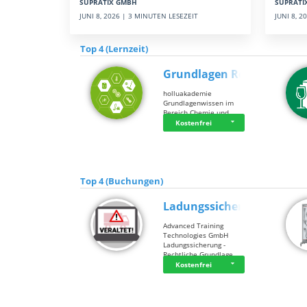
SUPRATI
SUPRATIX GMBH
JUNI 8, 
JUNI 8, 2026 | 3 MINUTEN LESEZEIT
Top 4 (Lernzeit)
Grundlagen Rein…
holluakademie
Grundlagenwissen im
Bereich Chemie und …
Kostenfrei
Top 4 (Buchungen)
Ladungssicherung
Advanced Training
Technologies GmbH
Ladungssicherung -
Rechtliche Grundlage…
Kostenfrei