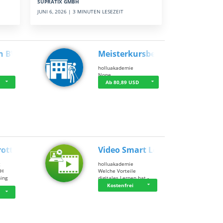
SUPRATIX GMBH
JUNI 6, 2026 | 3 MINUTEN LESEZEIT
n BWL
Meisterkursbegl…
holluakademie
None
Ab 80,89 USD
rottle…
Video Smart Lea…
g
holluakademie
bH
Welche Vorteile
ning
digitales Lernen hat - …
…
Kostenfrei