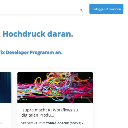
Einloggen/Anmelden
t Hochdruck daran.
ix Developer Programm
an.
.supra macht KI Workflows zu
digitalen Produ…
-
VERÖFFENTLICHT
TOBIAS GOECKE (GÖCKE) -