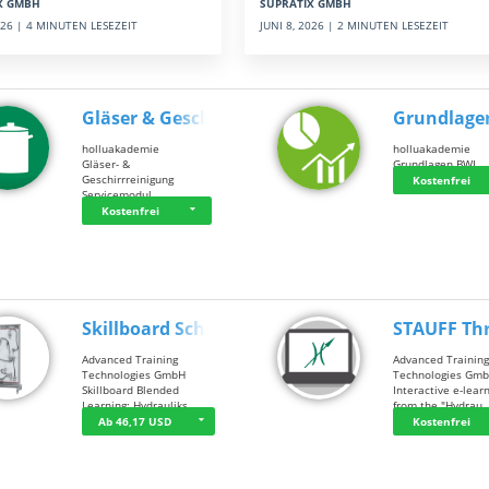
SUPRATIX GMBH
X GMBH
JUNI 8, 2026 | 2 MINUTEN LESEZEIT
2026 | 4 MINUTEN LESEZEIT
Gläser & Geschi…
Grundlage
holluakademie
holluakademie
Gläser- &
Grundlagen BWL
Geschirrreinigung
Kostenfrei
Servicemodul
Kostenfrei
Skillboard Schl…
STAUFF Th
Advanced Training
Advanced Trainin
Technologies GmbH
Technologies Gm
Skillboard Blended
Interactive e-lear
Learning: Hydrauliks…
from the "Hydrau
Ab 46,17 USD
Kostenfrei