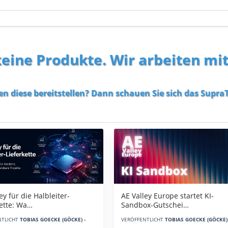
 keine Produkte. Wir arbeiten mi
en diese bereitstellen? Dann schauen Sie sich das
SupraT
AE Valley Europe startet KI-
ey für die Halbleiter-
Sandbox-Gutschei…
kette: Wa…
VERÖFFENTLICHT
TOBIAS GOECKE (GÖCKE) 
NTLICHT
TOBIAS GOECKE (GÖCKE) -