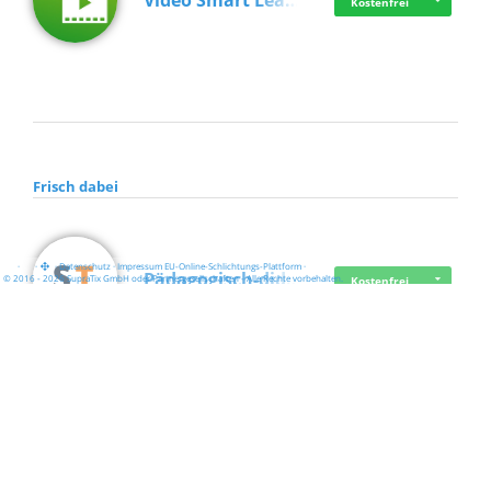
Video Smart Lea…
Kostenfrei
Frisch dabei
·
·
·
Datenschutz
·
Impressum
EU-Online-Schlichtungs-Plattform
·
Pädagogisch-did…
© 2016 - 2026 SupraTix GmbH oder Partnergesellschaften - Alle Rechte vorbehalten.
Kostenfrei
Mittelstand Dig…
Kostenfrei