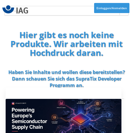
Einloggen/Anmelden
Hier gibt es noch keine
Produkte. Wir arbeiten mit
Hochdruck daran.
Haben Sie Inhalte und wollen diese bereitstellen?
Dann schauen Sie sich das
SupraTix Developer
Programm
an.
Aktuelles