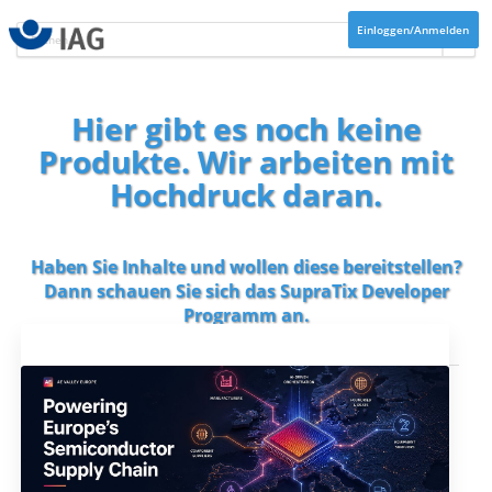
Einloggen/Anmelden
Hier gibt es noch keine
Produkte. Wir arbeiten mit
Hochdruck daran.
Haben Sie Inhalte und wollen diese bereitstellen?
Dann schauen Sie sich das
SupraTix Developer
Programm
an.
Aktuelles