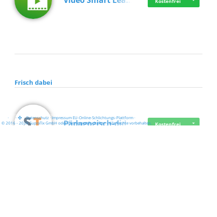
Video Smart Lea…
Kostenfrei
Frisch dabei
·
·
·
Datenschutz
·
Impressum
EU-Online-Schlichtungs-Plattform
·
Pädagogisch-did…
© 2016 - 2026 SupraTix GmbH oder Partnergesellschaften - Alle Rechte vorbehalten.
Kostenfrei
Mittelstand Dig…
Kostenfrei