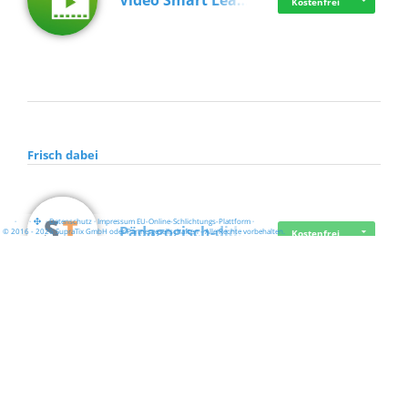
Video Smart Lea…
Kostenfrei
Frisch dabei
·
·
·
Datenschutz
·
Impressum
EU-Online-Schlichtungs-Plattform
·
Pädagogisch-did…
© 2016 - 2026 SupraTix GmbH oder Partnergesellschaften - Alle Rechte vorbehalten.
Kostenfrei
Mittelstand Dig…
Kostenfrei