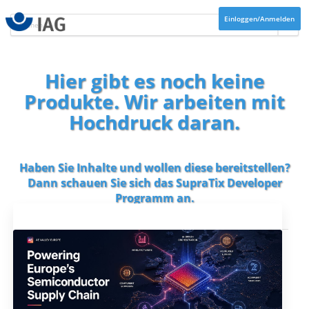
Einloggen/Anmelden
Hier gibt es noch keine
Produkte. Wir arbeiten mit
Hochdruck daran.
Haben Sie Inhalte und wollen diese bereitstellen?
Dann schauen Sie sich das
SupraTix Developer
Programm
an.
Aktuelles