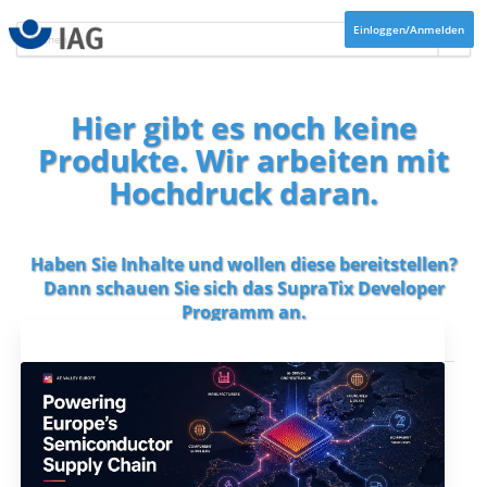
Einloggen/Anmelden
Hier gibt es noch keine
Produkte. Wir arbeiten mit
Hochdruck daran.
Haben Sie Inhalte und wollen diese bereitstellen?
Dann schauen Sie sich das
SupraTix Developer
Programm
an.
Aktuelles