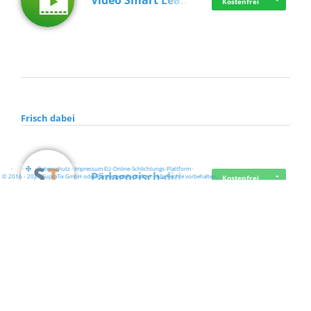
Video Smart Lea…
Kostenfrei
Frisch dabei
·
·
·
Datenschutz
·
Impressum
EU-Online-Schlichtungs-Plattform
·
Pädagogisch-did…
© 2016 - 2026 SupraTix GmbH oder Partnergesellschaften - Alle Rechte vorbehalten.
Kostenfrei
Mittelstand Dig…
Kostenfrei