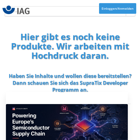
Einloggen/Anmelden
Hier gibt es noch keine
Produkte. Wir arbeiten mit
Hochdruck daran.
Haben Sie Inhalte und wollen diese bereitstellen?
Dann schauen Sie sich das
SupraTix Developer
Programm
an.
Aktuelles