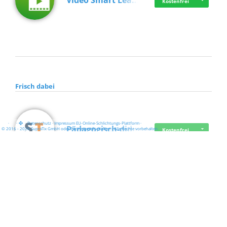
Video Smart Lea…
Kostenfrei
Frisch dabei
·
·
·
Datenschutz
·
Impressum
EU-Online-Schlichtungs-Plattform
·
Pädagogisch-did…
© 2016 - 2026 SupraTix GmbH oder Partnergesellschaften - Alle Rechte vorbehalten.
Kostenfrei
Mittelstand Dig…
Kostenfrei